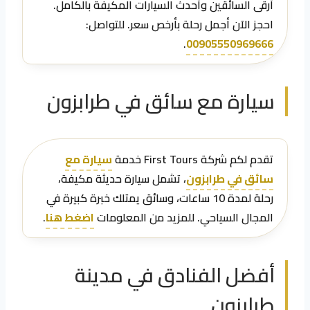
أرقى السائقين وأحدث السيارات المكيفة بالكامل.
احجز الآن أجمل رحلة بأرخص سعر. للتواصل:
.
00905550969666
سيارة مع سائق في طرابزون
تقدم لكم شركة First Tours خدمة
سيارة مع
سائق في طرابزون
، تشمل سيارة حديثة مكيفة،
رحلة لمدة 10 ساعات، وسائق يمتلك خبرة كبيرة في
المجال السياحي. للمزيد من المعلومات
اضغط هنا
.
أفضل الفنادق في مدينة
طرابزون