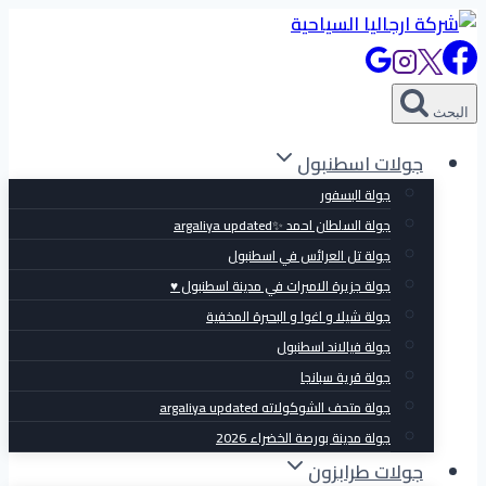
التجاوز
إلى
المحتوى
البحث
جولات اسطنبول
جولة البسفور
جولة السلطان احمد ✨argaliya updated
جولة تل العرائس في اسطنبول
جولة جزيرة الاميرات في مدينة اسطنبول ♥
جولة شيلا و اغوا و البحيرة المخفية
جولة فيالاند اسطنبول
جولة قرية سبانجا
جولة متحف الشوكولاته argaliya updated
جولة مدينة بورصة الخضراء 2026
جولات طرابزون