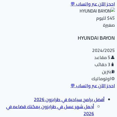
احجز الآن عبر واتساب 💬
$45
لليوم
صغيرة
HYUNDAI BAYON
2024/2025
👤
5 مقاعد
🧳
3 حقائب
⛽
بنزين
⚙️
اوتوماتيك
احجز الآن عبر واتساب 💬
أفضل برامج سياحية في طرابزون 2026
أجمل شهر عسل في طرابزون يمكنك قضاءه في
2026