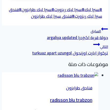
وسوم
#
سيرا ليك
#
سيرا ليك ريزورت
#
سيرا ليك طرابزون
#
فندق
المقال:
سيرا ليك ريزورت
#
فندق سيرا ليك طرابزون
تصفّح
السابق
المقالات
جولة قرية اكيزدرا argaliya updated
التالي
تركواز ابارت اوزنجول turkuaz apart uzungol
موضوعات ذات صلة
فنادق طرابزون
radisson blu trabzon