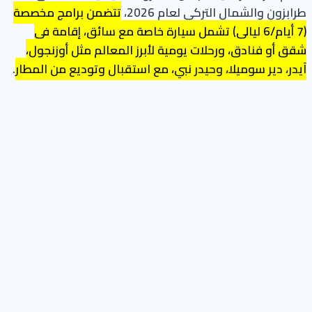
طرابزون والشمال التركي لعام 2026،
تتضمن برامج مخصصة
(7 أيام/6 ليالي) تشمل سيارة خاصة مع سائق، إقامة في
شقق أو فنادق، ورحلات يومية لأبرز المعالم مثل أوزنجول،
آيدر، دير سوميلا، وحيدر نبي، مع استقبال وتوديع من المطار
.