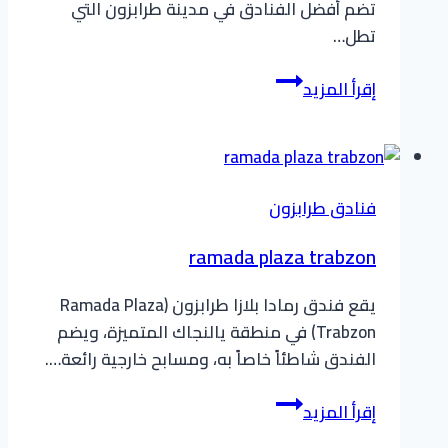
تضم أفضل الفنادق في مدينة طرابزون التي
تطل…
aselia
إقرأ المزيد
hotel
trabzon
فنادق طرابزون
ramada plaza trabzon
يقع فندق رمادا بلازا طرابزون (Ramada Plaza
Trabzon) في منطقة يالنجاك المتميزة، ويضم
الفندق شاطئاً خاصاً به، ومسابح خارجية رائعة….
ramada
إقرأ المزيد
plaza