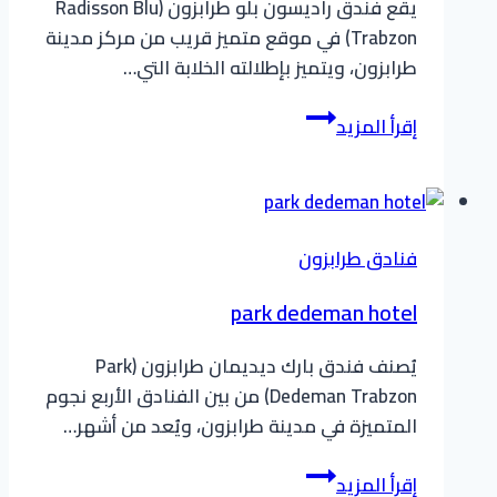
يقع فندق راديسون بلو طرابزون (Radisson Blu
Trabzon) في موقع متميز قريب من مركز مدينة
طرابزون، ويتميز بإطلالته الخلابة التي…
radisson
إقرأ المزيد
blu
trabzon
فنادق طرابزون
park dedeman hotel
يُصنف فندق بارك ديديمان طرابزون (Park
Dedeman Trabzon) من بين الفنادق الأربع نجوم
المتميزة في مدينة طرابزون، ويُعد من أشهر…
park
إقرأ المزيد