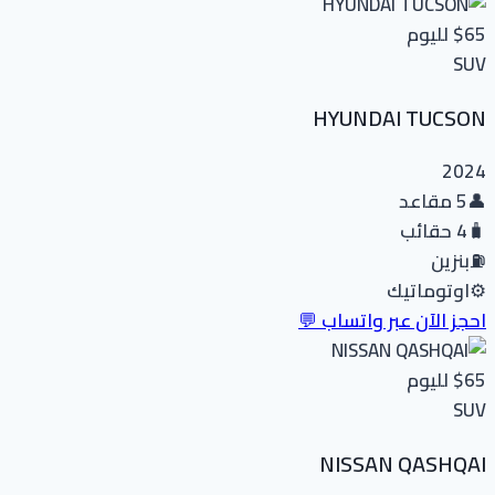
$65
لليوم
SUV
HYUNDAI TUCSON
2024
👤
5 مقاعد
🧳
4 حقائب
⛽
بنزين
⚙️
اوتوماتيك
احجز الآن عبر واتساب 💬
$65
لليوم
SUV
NISSAN QASHQAI